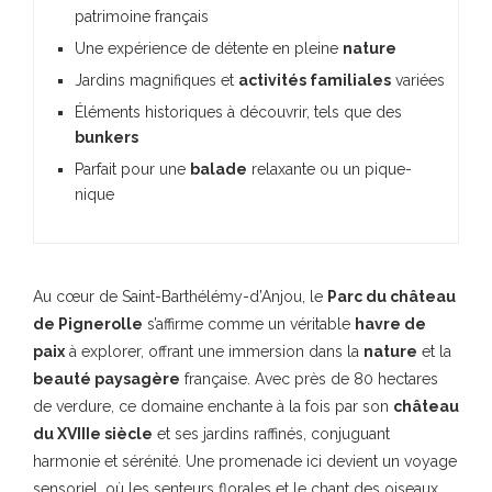
patrimoine français
Une expérience de détente en pleine
nature
Jardins magnifiques et
activités familiales
variées
Éléments historiques à découvrir, tels que des
bunkers
Parfait pour une
balade
relaxante ou un pique-
nique
Au cœur de Saint-Barthélémy-d’Anjou, le
Parc du château
de Pignerolle
s’affirme comme un véritable
havre de
paix
à explorer, offrant une immersion dans la
nature
et la
beauté paysagère
française. Avec près de 80 hectares
de verdure, ce domaine enchante à la fois par son
château
du XVIIIe siècle
et ses jardins raffinés, conjuguant
harmonie et sérénité. Une promenade ici devient un voyage
sensoriel, où les senteurs florales et le chant des oiseaux