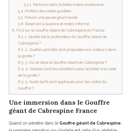
5.3.1.
Parcours dans la belle rivière souterraine
5.4.
Profitez des visites guidées
5.5.
Prévoir une pause gourmande
5.6.
Réservez à l’avance et restez informé
6.
FAQ sur le Gouffre Géant de Cabrespine en France
6.1.
1. Quelle est la profondeur du Gouffre Géant de
Cabrespine ?
6.2.
2. Quelles activités sont proposées aux visiteurs dans
la grotte ?
6.3.
3. Où se situe le Gouffre Géant de Cabrespine ?
6.4.
4. Quelles sont les conditions pour accéder à la visite
de la grotte ?
6.5.
5. Quels tarifs sont appliqués pour les visites du
Gouffre ?
Une immersion dans le Gouffre
géant de Cabrespine France
Quand on pénètre dans le
Gouffre géant de Cabrespine
,
la première sensation qui s’installe est celle d’un véritable