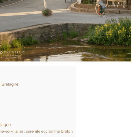
en Bretagne
etagne
-et-Vilaine : sérénité et charme breton