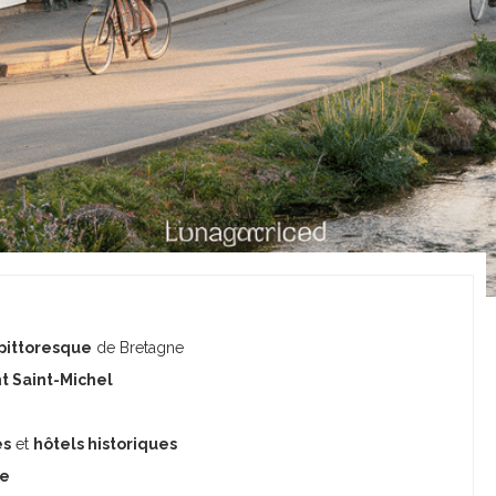
 pittoresque
de Bretagne
t Saint-Michel
es
et
hôtels historiques
e