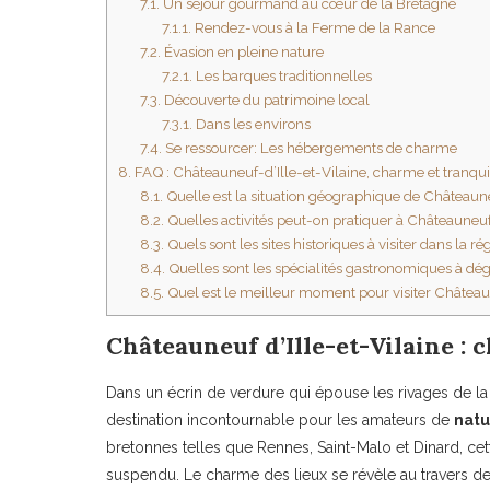
7.1.
Un séjour gourmand au cœur de la Bretagne
7.1.1.
Rendez-vous à la Ferme de la Rance
7.2.
Évasion en pleine nature
7.2.1.
Les barques traditionnelles
7.3.
Découverte du patrimoine local
7.3.1.
Dans les environs
7.4.
Se ressourcer: Les hébergements de charme
8.
FAQ : Châteauneuf-d’Ille-et-Vilaine, charme et tranqui
8.1.
Quelle est la situation géographique de Châteauneu
8.2.
Quelles activités peut-on pratiquer à Châteauneuf-
8.3.
Quels sont les sites historiques à visiter dans la ré
8.4.
Quelles sont les spécialités gastronomiques à dég
8.5.
Quel est le meilleur moment pour visiter Châteaun
Châteauneuf d’Ille-et-Vilaine : 
Dans un écrin de verdure qui épouse les rivages de l
destination incontournable pour les amateurs de
natu
bretonnes telles que Rennes, Saint-Malo et Dinard, c
suspendu. Le charme des lieux se révèle au travers d