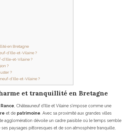
llité en Bretagne
f-d’Ille-et-Vilaine ?
d’Ille-et-Vilaine ?
gion ?
uster ?
euf-d’Ille-et-Vilaine ?
charme et tranquillité en Bretagne
a
Rance
, Châteauneuf d’Ille et Vilaine s’impose comme une
re
et de
patrimoine
. Avec sa proximité aux grandes villes
ette agglomération dévoile un cadre paisible où le temps semble
e ses paysages pittoresques et de son atmosphère tranquille,