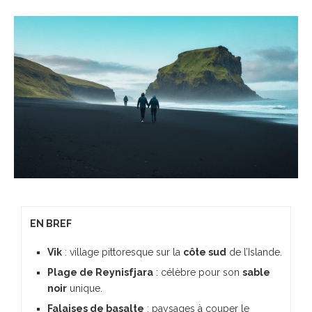
EN BREF
Vik
: village pittoresque sur la
côte sud
de l’Islande.
Plage de Reynisfjara
: célèbre pour son
sable
noir
unique.
Falaises de basalte
: paysages à couper le