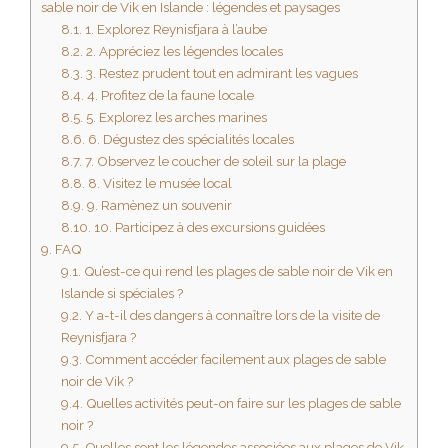
sable noir de Vik en Islande : légendes et paysages
8.1.
1. Explorez Reynisfjara à l’aube
8.2.
2. Appréciez les légendes locales
8.3.
3. Restez prudent tout en admirant les vagues
8.4.
4. Profitez de la faune locale
8.5.
5. Explorez les arches marines
8.6.
6. Dégustez des spécialités locales
8.7.
7. Observez le coucher de soleil sur la plage
8.8.
8. Visitez le musée local
8.9.
9. Ramènez un souvenir
8.10.
10. Participez à des excursions guidées
9.
FAQ
9.1.
Qu’est-ce qui rend les plages de sable noir de Vik en
Islande si spéciales ?
9.2.
Y a-t-il des dangers à connaître lors de la visite de
Reynisfjara ?
9.3.
Comment accéder facilement aux plages de sable
noir de Vik ?
9.4.
Quelles activités peut-on faire sur les plages de sable
noir ?
9.5.
Quelles sont les légendes associées aux plages de Vik