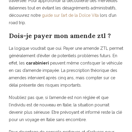
traversée. Pour approfondir la découverte des merveilles
italiennes tout en évitant les désagréments administratifs,
découvrez notre
guide sur l’art de la Dolce Vita
lors d’un
road trip.
Dois-je payer mon amende ztl ?
La logique voudrait que oui. Payer une amende ZTL permet
généralement d’éviter de potentiels problèmes futurs. En
effet, les
carabinieri
peuvent même confisquer le véhicule
en cas d’amende impayée. La prescription théorique des
amendes intervient après cinq ans, mais compter sur ce
délai présente des risques importants.
N’oubliez pas que, si l’amende est non réglée et que
l’individu est de nouveau en Italie, la situation pourrait
devenir plus sérieuse. Etre prévoyant et informé reste la clé
pour un voyage en Italie sans encombre.
Pour davantage de conseils pratiques et d’astuces pour