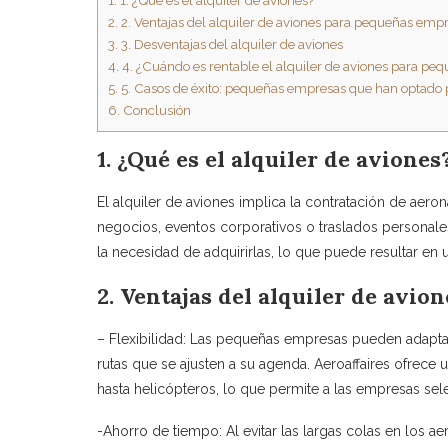
1.
1. ¿Qué es el alquiler de aviones?
2.
2. Ventajas del alquiler de aviones para pequeñas emp
3.
3. Desventajas del alquiler de aviones
4.
4. ¿Cuándo es rentable el alquiler de aviones para p
5.
5. Casos de éxito: pequeñas empresas que han optado po
6.
Conclusión
1. ¿Qué es el alquiler de aviones
El alquiler de aviones implica la contratación de aeron
negocios, eventos corporativos o traslados personale
la necesidad de adquirirlas, lo que puede resultar en u
2. Ventajas del alquiler de avi
– Flexibilidad: Las pequeñas empresas pueden adaptar 
rutas que se ajusten a su agenda. Aeroaffaires ofrec
hasta helicópteros, lo que permite a las empresas sele
-Ahorro de tiempo: Al evitar las largas colas en los ae