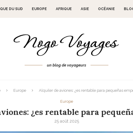
QUE DU SUD
EUROPE
AFRIQUE
ASIE
OCÉANIE
BLO
un blog de voyageurs
e
Europe
Alquiler de aviones: ¿es rentable para pequeñas emp
Europe
aviones: ¿es rentable para peque
25 août 2025