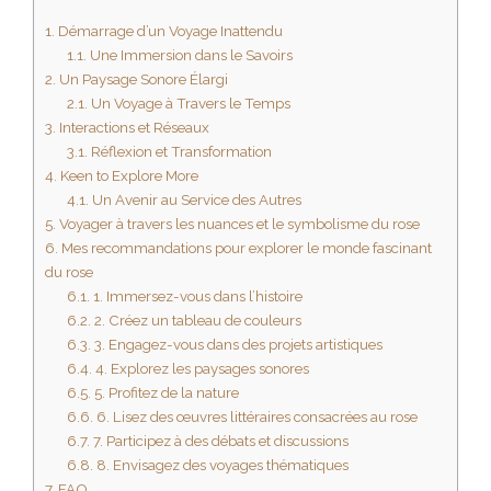
1.
Démarrage d’un Voyage Inattendu
1.1.
Une Immersion dans le Savoirs
2.
Un Paysage Sonore Élargi
2.1.
Un Voyage à Travers le Temps
3.
Interactions et Réseaux
3.1.
Réflexion et Transformation
4.
Keen to Explore More
4.1.
Un Avenir au Service des Autres
5.
Voyager à travers les nuances et le symbolisme du rose
6.
Mes recommandations pour explorer le monde fascinant
du rose
6.1.
1. Immersez-vous dans l’histoire
6.2.
2. Créez un tableau de couleurs
6.3.
3. Engagez-vous dans des projets artistiques
6.4.
4. Explorez les paysages sonores
6.5.
5. Profitez de la nature
6.6.
6. Lisez des œuvres littéraires consacrées au rose
6.7.
7. Participez à des débats et discussions
6.8.
8. Envisagez des voyages thématiques
7.
FAQ