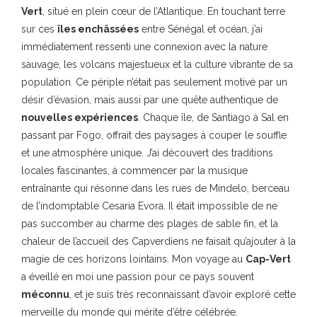
Vert
, situé en plein cœur de l’Atlantique. En touchant terre
sur ces
îles enchâssées
entre Sénégal et océan, j’ai
immédiatement ressenti une connexion avec la nature
sauvage, les volcans majestueux et la culture vibrante de sa
population. Ce périple n’était pas seulement motivé par un
désir d’évasion, mais aussi par une quête authentique de
nouvelles expériences
. Chaque île, de Santiago à Sal en
passant par Fogo, offrait des paysages à couper le souffle
et une atmosphère unique. J’ai découvert des traditions
locales fascinantes, à commencer par la musique
entraînante qui résonne dans les rues de Mindelo, berceau
de l’indomptable Cesaria Evora. Il était impossible de ne
pas succomber au charme des plages de sable fin, et la
chaleur de l’accueil des Capverdiens ne faisait qu’ajouter à la
magie de ces horizons lointains. Mon voyage au
Cap-Vert
a éveillé en moi une passion pour ce pays souvent
méconnu
, et je suis très reconnaissant d’avoir exploré cette
merveille du monde qui mérite d’être célébrée.