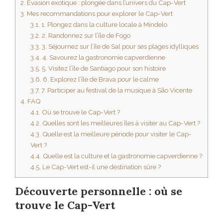
2.
Évasion exotique : plongée dans l’univers du Cap-Vert
3.
Mes recommandations pour explorer le Cap-Vert
3.1.
1. Plongez dans la culture locale à Mindelo
3.2.
2. Randonnez sur l’île de Fogo
3.3.
3. Séjournez sur l’île de Sal pour ses plages idylliques
3.4.
4. Savourez la gastronomie capverdienne
3.5.
5. Visitez l’île de Santiago pour son histoire
3.6.
6. Explorez l’île de Brava pour le calme
3.7.
7. Participer au festival de la musique à São Vicente
4.
FAQ
4.1.
Où se trouve le Cap-Vert ?
4.2.
Quelles sont les meilleures îles à visiter au Cap-Vert ?
4.3.
Quelle est la meilleure période pour visiter le Cap-
Vert ?
4.4.
Quelle est la culture et la gastronomie capverdienne ?
4.5.
Le Cap-Vert est-il une destination sûre ?
Découverte personnelle : où se
trouve le Cap-Vert