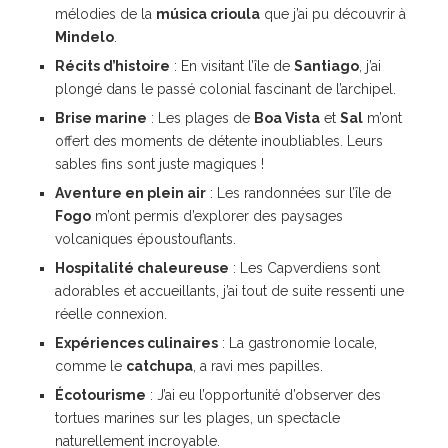
mélodies de la
música crioula
que j’ai pu découvrir à
Mindelo
.
Récits d’histoire
: En visitant l’île de
Santiago
, j’ai
plongé dans le passé colonial fascinant de l’archipel.
Brise marine
: Les plages de
Boa Vista
et
Sal
m’ont
offert des moments de détente inoubliables. Leurs
sables fins sont juste magiques !
Aventure en plein air
: Les randonnées sur l’île de
Fogo
m’ont permis d’explorer des paysages
volcaniques époustouflants.
Hospitalité chaleureuse
: Les Capverdiens sont
adorables et accueillants, j’ai tout de suite ressenti une
réelle connexion.
Expériences culinaires
: La gastronomie locale,
comme le
catchupa
, a ravi mes papilles.
Écotourisme
: J’ai eu l’opportunité d’observer des
tortues marines sur les plages, un spectacle
naturellement incroyable.