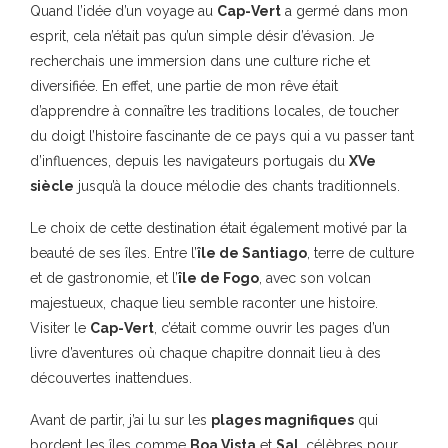
Quand l’idée d’un voyage au
Cap-Vert
a germé dans mon
esprit, cela n’était pas qu’un simple désir d’évasion. Je
recherchais une immersion dans une culture riche et
diversifiée. En effet, une partie de mon rêve était
d’apprendre à connaître les traditions locales, de toucher
du doigt l’histoire fascinante de ce pays qui a vu passer tant
d’influences, depuis les navigateurs portugais du
XVe
siècle
jusqu’à la douce mélodie des chants traditionnels.
Le choix de cette destination était également motivé par la
beauté de ses îles. Entre l’
île de Santiago
, terre de culture
et de gastronomie, et l’
île de Fogo
, avec son volcan
majestueux, chaque lieu semble raconter une histoire.
Visiter le
Cap-Vert
, c’était comme ouvrir les pages d’un
livre d’aventures où chaque chapitre donnait lieu à des
découvertes inattendues.
Avant de partir, j’ai lu sur les
plages magnifiques
qui
bordent les îles comme
Boa Vista
et
Sal
, célèbres pour