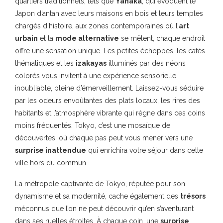
quartiers traditionnels, tels que
Yanaka
, qui évoquent le
Japon d’antan avec leurs maisons en bois et leurs temples
chargés d’histoire, aux zones contemporaines où l’
art
urbain
et la
mode alternative
se mêlent, chaque endroit
offre une sensation unique. Les petites échoppes, les cafés
thématiques et les
izakayas
illuminés par des néons
colorés vous invitent à une expérience sensorielle
inoubliable, pleine d’émerveillement. Laissez-vous séduire
par les odeurs envoûtantes des plats locaux, les rires des
habitants et l’atmosphère vibrante qui règne dans ces coins
moins fréquentés. Tokyo, c’est une mosaïque de
découvertes, où chaque pas peut vous mener vers une
surprise inattendue
qui enrichira votre séjour dans cette
ville hors du commun.
La métropole captivante de Tokyo, réputée pour son
dynamisme et sa modernité, cache également des
trésors
méconnus que l’on ne peut découvrir qu’en s’aventurant
dans ses ruelles étroites. À chaque coin, une
surprise