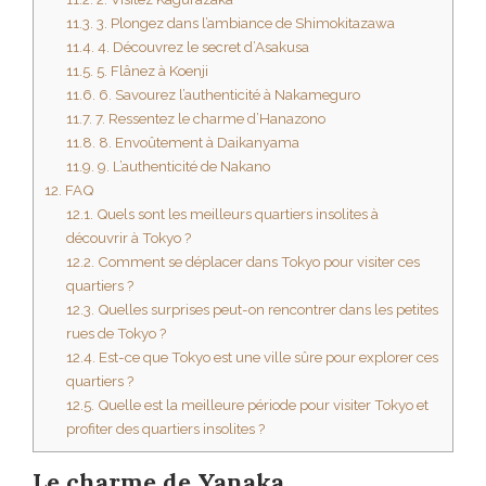
11.3.
3. Plongez dans l’ambiance de Shimokitazawa
11.4.
4. Découvrez le secret d’Asakusa
11.5.
5. Flânez à Koenji
11.6.
6. Savourez l’authenticité à Nakameguro
11.7.
7. Ressentez le charme d’Hanazono
11.8.
8. Envoûtement à Daikanyama
11.9.
9. L’authenticité de Nakano
12.
FAQ
12.1.
Quels sont les meilleurs quartiers insolites à
découvrir à Tokyo ?
12.2.
Comment se déplacer dans Tokyo pour visiter ces
quartiers ?
12.3.
Quelles surprises peut-on rencontrer dans les petites
rues de Tokyo ?
12.4.
Est-ce que Tokyo est une ville sûre pour explorer ces
quartiers ?
12.5.
Quelle est la meilleure période pour visiter Tokyo et
profiter des quartiers insolites ?
Le charme de Yanaka