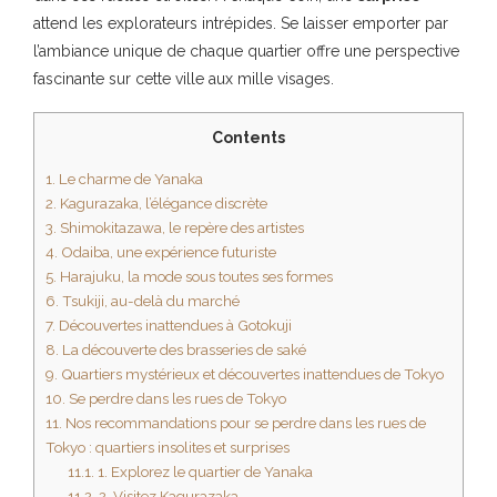
attend les explorateurs intrépides. Se laisser emporter par
l’ambiance unique de chaque quartier offre une perspective
fascinante sur cette ville aux mille visages.
Contents
1.
Le charme de Yanaka
2.
Kagurazaka, l’élégance discrète
3.
Shimokitazawa, le repère des artistes
4.
Odaiba, une expérience futuriste
5.
Harajuku, la mode sous toutes ses formes
6.
Tsukiji, au-delà du marché
7.
Découvertes inattendues à Gotokuji
8.
La découverte des brasseries de saké
9.
Quartiers mystérieux et découvertes inattendues de Tokyo
10.
Se perdre dans les rues de Tokyo
11.
Nos recommandations pour se perdre dans les rues de
Tokyo : quartiers insolites et surprises
11.1.
1. Explorez le quartier de Yanaka
11.2.
2. Visitez Kagurazaka