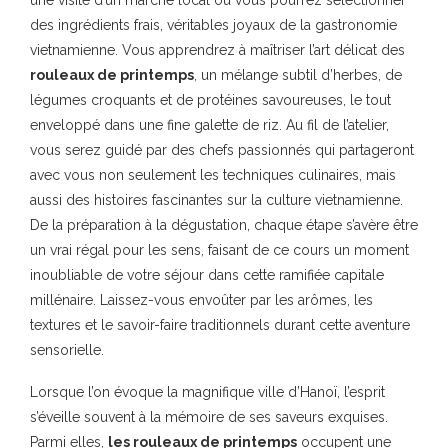
une visite d’un marché local où vous pourrez sélectionner
des ingrédients frais, véritables joyaux de la gastronomie
vietnamienne. Vous apprendrez à maîtriser l’art délicat des
rouleaux de printemps
, un mélange subtil d’herbes, de
légumes croquants et de protéines savoureuses, le tout
enveloppé dans une fine galette de riz. Au fil de l’atelier,
vous serez guidé par des chefs passionnés qui partageront
avec vous non seulement les techniques culinaires, mais
aussi des histoires fascinantes sur la culture vietnamienne.
De la préparation à la dégustation, chaque étape s’avère être
un vrai régal pour les sens, faisant de ce cours un moment
inoubliable de votre séjour dans cette ramifiée capitale
millénaire. Laissez-vous envoûter par les arômes, les
textures et le savoir-faire traditionnels durant cette aventure
sensorielle.
Lorsque l’on évoque la magnifique ville d’Hanoï, l’esprit
s’éveille souvent à la mémoire de ses saveurs exquises.
Parmi elles,
les rouleaux de printemps
occupent une