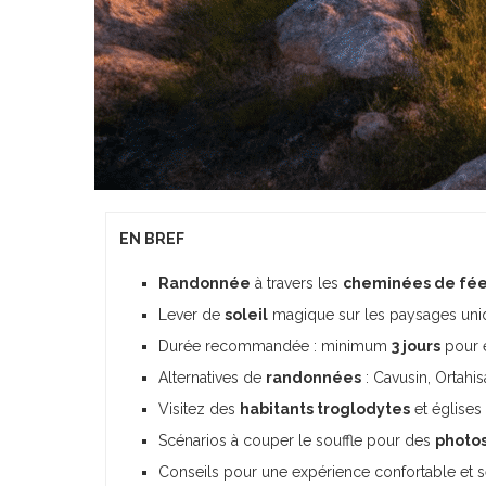
EN BREF
Randonnée
à travers les
cheminées de fé
Lever de
soleil
magique sur les paysages uni
Durée recommandée : minimum
3 jours
pour e
Alternatives de
randonnées
: Cavusin, Ortahi
Visitez des
habitants troglodytes
et églises
Scénarios à couper le souffle pour des
photo
Conseils pour une expérience confortable et 