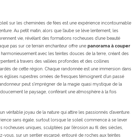
oleil sur les cheminées de fées est une expérience incontournable
ture. Au petit matin, alors que l’aube se lève lentement, les
ennent vie, révélant des formations rocheuses d’une beauté
haque pas sur ce terrain enchanteur offre une
panorama à couper
t harmonieusement avec les teintes douces de la terre, créant des
rpentent à travers des vallées profondes et des collines
n gardés de cette région. Chaque randonnée est une immersion dans
t les églises rupestres ornées de fresques témoignent d’un passé
 randonneur peut s’imprégner de la magie quasi mystique de la
 doucement le paysage, conférant une atmosphère à la fois
 véritable joyau de la nature qui attire les passionnés d’aventure.
ience sans égale, surtout lorsque le soleil commence à se lever
s rocheuses uniques, sculptées par l’érosion au fil des siècles,
ez-vous, sur un sentier escarpé, entouré de roches aux teintes