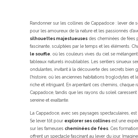
Randonner sur les collines de Cappadoce : lever de s
pour les amoureux de la nature et les passionnés d’aven
silhouettes majestueuses
des cheminées de fées pr
fascinante, sculptées par le temps et les éléments. C
le souffle
, où les couleurs vives du ciel se mélangen
tableaux naturels inoubliables. Les sentiers sinueux se
ondulantes, invitant à la découverte des secrets bie
l’histoire, où les anciennes habitations troglodytes e
riche et intriguant. En arpentant ces chemins, chaque
Cappadoce, tandis que les rayons du soleil caressent
sereine et exaltante.
La Cappadoce, avec ses paysages spectaculaires, est un
Se lever tôt pour
explorer ses collines
est une expér
sur les fameuses
cheminées de fées
. Ces formation
offrent un spectacle fascinant au lever du jour. Imagin