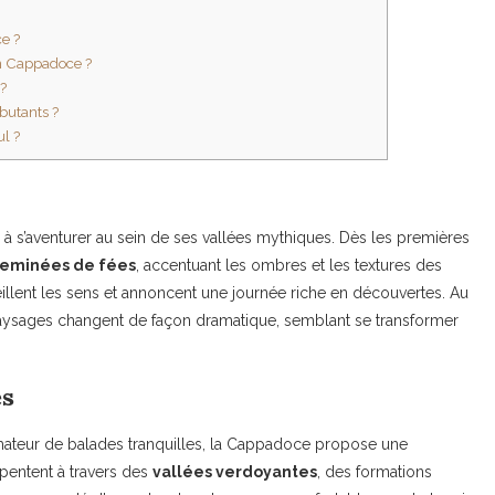
e ?
en Cappadoce ?
?
butants ?
l ?
 à s’aventurer au sein de ses vallées mythiques. Dès les premières
eminées de fées
, accentuant les ombres et les textures des
illent les sens et annoncent une journée riche en découvertes. Au
s paysages changent de façon dramatique, semblant se transformer
es
teur de balades tranquilles, la Cappadoce propose une
rpentent à travers des
vallées verdoyantes
, des formations