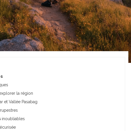
es
ques
xplorer la région
sar et Vallée Pasabag
 rupestres
s
inoubliables
sécurisée