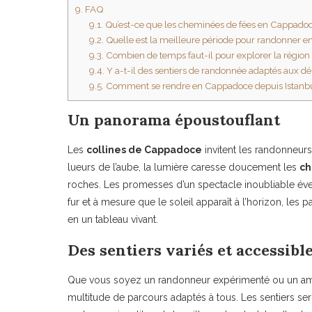
9.
FAQ
9.1.
Qu’est-ce que les cheminées de fées en Cappadoc
9.2.
Quelle est la meilleure période pour randonner 
9.3.
Combien de temps faut-il pour explorer la région 
9.4.
Y a-t-il des sentiers de randonnée adaptés aux dé
9.5.
Comment se rendre en Cappadoce depuis Istanbu
Un panorama époustouflant
Les
collines de Cappadoce
invitent les randonneurs
lueurs de l’aube, la lumière caresse doucement les
ch
roches. Les promesses d’un spectacle inoubliable éve
fur et à mesure que le soleil apparaît à l’horizon, le
en un tableau vivant.
Des sentiers variés et accessibl
Que vous soyez un randonneur expérimenté ou un ama
multitude de parcours adaptés à tous. Les sentiers se