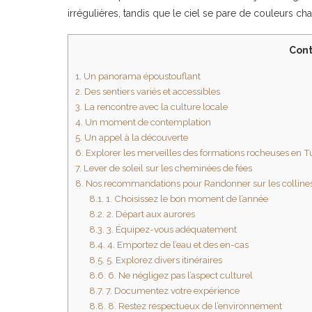
irrégulières, tandis que le ciel se pare de couleurs ch
Cont
1.
Un panorama époustouflant
2.
Des sentiers variés et accessibles
3.
La rencontre avec la culture locale
4.
Un moment de contemplation
5.
Un appel à la découverte
6.
Explorer les merveilles des formations rocheuses en T
7.
Lever de soleil sur les cheminées de fées
8.
Nos recommandations pour Randonner sur les collines d
8.1.
1. Choisissez le bon moment de l’année
8.2.
2. Départ aux aurores
8.3.
3. Équipez-vous adéquatement
8.4.
4. Emportez de l’eau et des en-cas
8.5.
5. Explorez divers itinéraires
8.6.
6. Ne négligez pas l’aspect culturel
8.7.
7. Documentez votre expérience
8.8.
8. Restez respectueux de l’environnement