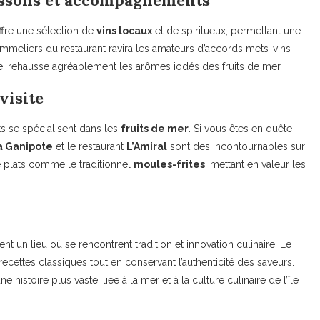
oissons et accompagnements
ffre une sélection de
vins locaux
et de spiritueux, permettant une
mmeliers du restaurant ravira les amateurs d’accords mets-vins
e, rehausse agréablement les arômes iodés des fruits de mer.
visite
ts se spécialisent dans les
fruits de mer
. Si vous êtes en quête
La Ganipote
et le restaurant
L’Amiral
sont des incontournables sur
 de plats comme le traditionnel
moules-frites
, mettant en valeur les
nt un lieu où se rencontrent tradition et innovation culinaire. Le
es recettes classiques tout en conservant l’authenticité des saveurs.
e histoire plus vaste, liée à la mer et à la culture culinaire de l’île