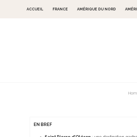
ACCUEIL
FRANCE
AMÉRIQUE DU NORD
AMÉRI
Hom
Restaurant Sa
EN BREF
Saint Pierre d’Oléron
: une destination gas