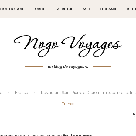
QUE DU SUD
EUROPE
AFRIQUE
ASIE
OCÉANIE
BLO
un blog de voyageurs
e
France
Restaurant Saint Pierre d’Oléron : fruits de mer et tra
France
int Pierre d’Oléron : fruits de me
11 septembre 2024
tronomique pour les amateurs de
fruits de mer
.