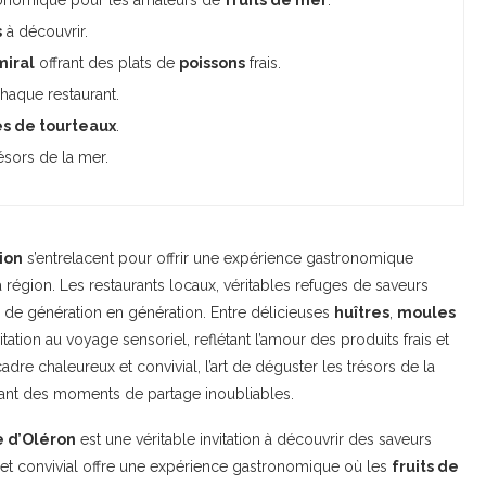
s
à découvrir.
miral
offrant des plats de
poissons
frais.
haque restaurant.
es de tourteaux
.
ésors de la mer.
ion
s’entrelacent pour offrir une expérience gastronomique
égion. Les restaurants locaux, véritables refuges de saveurs
is de génération en génération. Entre délicieuses
huîtres
,
moules
itation au voyage sensoriel, reflétant l’amour des produits frais et
cadre chaleureux et convivial, l’art de déguster les trésors de la
ttant des moments de partage inoubliables.
e d’Oléron
est une véritable invitation à découvrir des saveurs
 et convivial offre une expérience gastronomique où les
fruits de