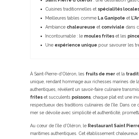
Cuisines traditionnelles et
spécialités locale
Meilleures tables comme
La Ganipote
et
L’A
Ambiance
chaleureuse
et
conviviale
dans c
Incontournable : le
moules frites
et les
pinc
Une
expérience unique
pour savourer les tr
À Saint-Pierre-d’Oléron, les
fruits de mer
et la
tradit
unique, rendant hommage aux richesses marines de la r
authentiques, révèlent un savoir-faire culinaire transm
frites
et succulents
poissons
, chaque plat est une inv
respectueux des traditions culinaires de l’île. Dans ce 
mer se dévoile avec simplicité et authenticité, prome
Au cœur de l’île d’Oléron, le
Restaurant Saint Pierr
maritimes authentiques. Cet établissement chaleureux