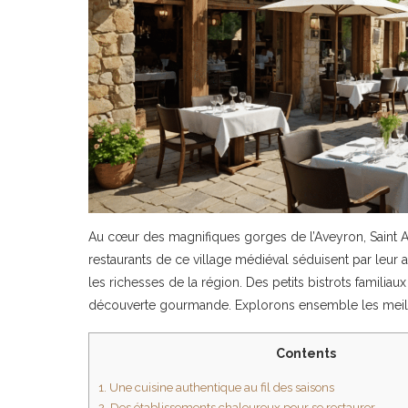
Au cœur des magnifiques gorges de l’Aveyron, Saint An
restaurants de ce village médiéval séduisent par leur 
les richesses de la région. Des petits bistrots familia
découverte gourmande. Explorons ensemble les meille
Contents
1.
Une cuisine authentique au fil des saisons
2.
Des établissements chaleureux pour se restaurer