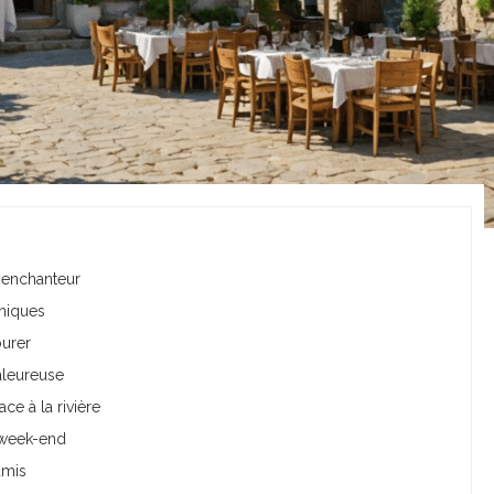
l enchanteur
uniques
ourer
haleureuse
ace à la rivière
 week-end
amis