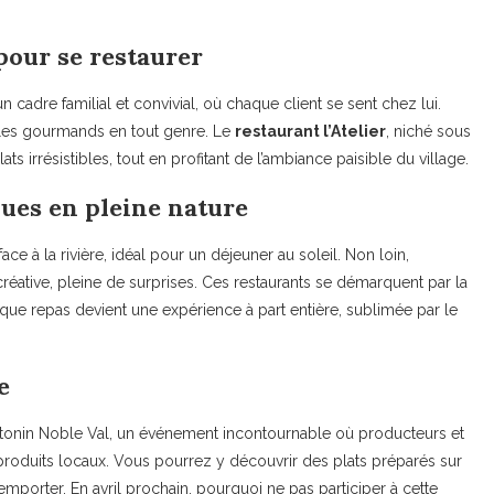
pour se restaurer
 cadre familial et convivial, où chaque client se sent chez lui.
t les gourmands en tout genre. Le
restaurant l’Atelier
, niché sous
ts irrésistibles, tout en profitant de l’ambiance paisible du village.
ues en pleine nature
ace à la rivière, idéal pour un déjeuner au soleil. Non loin,
créative, pleine de surprises. Ces restaurants se démarquent par la
haque repas devient une expérience à part entière, sublimée par le
e
ntonin Noble Val, un événement incontournable où producteurs et
s produits locaux. Vous pourrez y découvrir des plats préparés sur
mporter. En avril prochain, pourquoi ne pas participer à cette