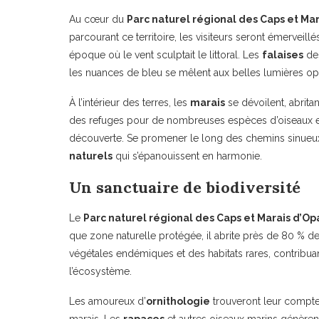
Au cœur du
Parc naturel régional des Caps et Ma
parcourant ce territoire, les visiteurs seront émerveillé
époque où le vent sculptait le littoral. Les
falaises
des
les nuances de bleu se mêlent aux belles lumières opale
À l’intérieur des terres, les
marais
se dévoilent, abrita
des refuges pour de nombreuses espèces d’oiseaux et de
découverte. Se promener le long des chemins sinueu
naturels
qui s’épanouissent en harmonie.
Un sanctuaire de biodiversité
Le
Parc naturel régional des Caps et Marais d’Op
que zone naturelle protégée, il abrite près de 80 % d
végétales endémiques et des habitats rares, contribuant
l’écosystème.
Les amoureux d’
ornithologie
trouveront leur compte 