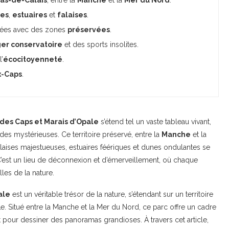
es
,
estuaires
et
falaises
.
ariées avec des zones
préservées
.
er conservatoire
et des sports insolites.
l’
écocitoyenneté
.
x-Caps
.
 des Caps et Marais d’Opale
s’étend tel un vaste tableau vivant,
s mystérieuses. Ce territoire préservé, entre la
Manche
et la
falaises majestueuses, estuaires féériques et dunes ondulantes se
C’est un lieu de déconnexion et d’émerveillement, où chaque
lles de la nature.
ale
est un véritable trésor de la nature, s’étendant sur un territoire
le. Situé entre la Manche et la Mer du Nord, ce parc offre un cadre
t pour dessiner des panoramas grandioses. À travers cet article,