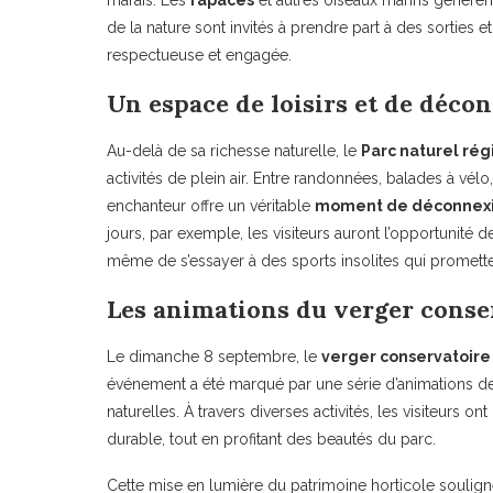
marais. Les
rapaces
et autres oiseaux marins génèrent
de la nature sont invités à prendre part à des sorties
respectueuse et engagée.
Un espace de loisirs et de déco
Au-delà de sa richesse naturelle, le
Parc naturel rég
activités de plein air. Entre randonnées, balades à vélo
enchanteur offre un véritable
moment de déconnex
jours, par exemple, les visiteurs auront l’opportunité
même de s’essayer à des sports insolites qui promette
Les animations du verger conse
Le dimanche 8 septembre, le
verger conservatoire
événement a été marqué par une série d’animations dest
naturelles. À travers diverses activités, les visiteurs ont
durable, tout en profitant des beautés du parc.
Cette mise en lumière du patrimoine horticole souligne