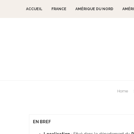
ACCUEIL
FRANCE
AMÉRIQUE DU NORD
AMÉRI
Home
Parc naturel rég
EN BREF
Localisation
: Situé dans le département du
P