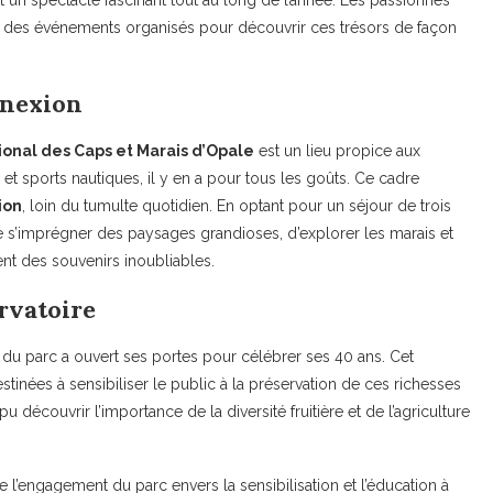
 un spectacle fascinant tout au long de l’année. Les passionnés
 et des événements organisés pour découvrir ces trésors de façon
nnexion
ional des Caps et Marais d’Opale
est un lieu propice aux
, et sports nautiques, il y en a pour tous les goûts. Ce cadre
ion
, loin du tumulte quotidien. En optant pour un séjour de trois
 de s’imprégner des paysages grandioses, d’explorer les marais et
nt des souvenirs inoubliables.
rvatoire
du parc a ouvert ses portes pour célébrer ses 40 ans. Cet
inées à sensibiliser le public à la préservation de ces richesses
 pu découvrir l’importance de la diversité fruitière et de l’agriculture
 l’engagement du parc envers la sensibilisation et l’éducation à