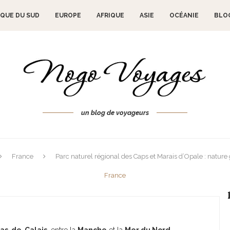
QUE DU SUD
EUROPE
AFRIQUE
ASIE
OCÉANIE
BLO
un blog de voyageurs
France
Parc naturel régional des Caps et Marais d’Opale : nature
France
ional des Caps et Marais d’Opale :
10 septembre 2024
as-de-Calais
, entre la
Manche
et la
Mer du Nord
.