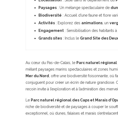
Paysages
: Un mélange spectaculaire de
dun
Biodiversité
: Accueil d’une faune et flore v
Activités
: Explorez des
animations
, un
verg
Engagement
: Sensibilisation des habitants à 
Grands sites
: Inclus le
Grand Site des Deu
Au cœur du Pas-de-Calais, le
Parc naturel régional
mêlant paysages marins spectaculaires et zones humide
Mer du Nord
, offre une biodiversité foisonnante, où 
conjuguent pour créer un écrin de nature grandiose. 
recoin invite à l’exploration et à l’admiration des mervei
Le
Parc naturel régional des Caps et Marais d’Op
riche de biodiversité et de paysages à couper le souff
exceptionnel, où dunes, falaises et marais s’entrelacen