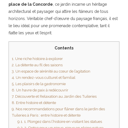
place de la Concorde
, ce jardin incarne un héritage
architectural et paysager qui attire les flâneurs de tous
horizons. Véritable chef-d’œuvre du paysage français, il est
le lieu idéal pour une promenade contemplative, tant il
flatte les yeux et l’esprit.
Contents
1.
Une riche histoire à explorer
2.
La détente au fil des saisons
3.
Un espace de sérénité au cœur de l’agitation
4.
Un rendez-vous culturel et familial
5.
Les plaisirs de la gastronomie
6.
Un havre de paix à redécouvrir
7.
Découverte et Relaxation au Jardin des Tuileries
8.
Entre histoire et détente
9.
Nos recommandations pour flâner dans le jardin des
Tuileries à Paris : entre histoire et détente
9.1.
1. Plongez dans l’histoire en visitant les statues
9.2.
2. Optez pour un pique-nique en pleine nature