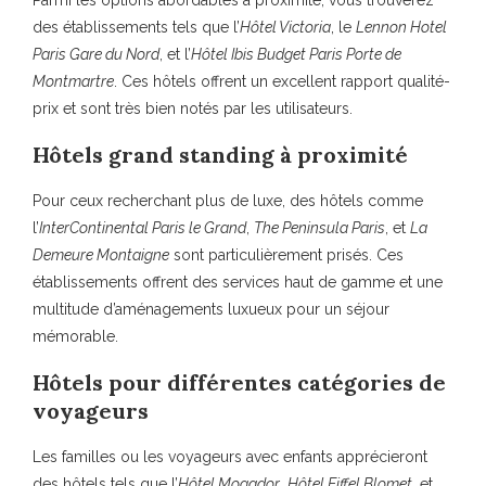
Parmi les options abordables à proximité, vous trouverez
des établissements tels que l’
Hôtel Victoria
, le
Lennon Hotel
Paris Gare du Nord
, et l’
Hôtel Ibis Budget Paris Porte de
Montmartre
. Ces hôtels offrent un excellent rapport qualité-
prix et sont très bien notés par les utilisateurs.
Hôtels grand standing à proximité
Pour ceux recherchant plus de luxe, des hôtels comme
l’
InterContinental Paris le Grand
,
The Peninsula Paris
, et
La
Demeure Montaigne
sont particulièrement prisés. Ces
établissements offrent des services haut de gamme et une
multitude d’aménagements luxueux pour un séjour
mémorable.
Hôtels pour différentes catégories de
voyageurs
Les familles ou les voyageurs avec enfants apprécieront
des hôtels tels que l’
Hôtel Mogador
,
Hôtel Eiffel Blomet
, et