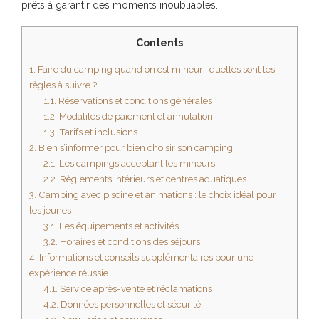
prêts à garantir des moments inoubliables.
Contents
1.
Faire du camping quand on est mineur : quelles sont les
règles à suivre ?
1.1.
Réservations et conditions générales
1.2.
Modalités de paiement et annulation
1.3.
Tarifs et inclusions
2.
Bien s’informer pour bien choisir son camping
2.1.
Les campings acceptant les mineurs
2.2.
Règlements intérieurs et centres aquatiques
3.
Camping avec piscine et animations : le choix idéal pour
les jeunes
3.1.
Les équipements et activités
3.2.
Horaires et conditions des séjours
4.
Informations et conseils supplémentaires pour une
expérience réussie
4.1.
Service après-vente et réclamations
4.2.
Données personnelles et sécurité