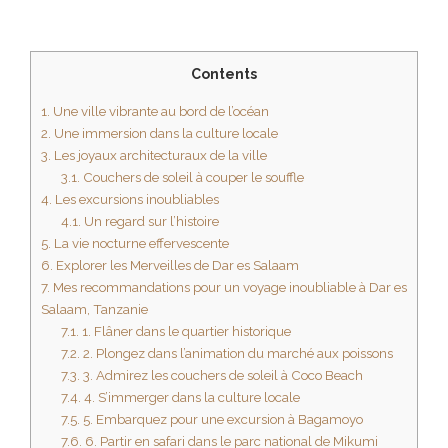
Contents
1.
Une ville vibrante au bord de l’océan
2.
Une immersion dans la culture locale
3.
Les joyaux architecturaux de la ville
3.1.
Couchers de soleil à couper le souffle
4.
Les excursions inoubliables
4.1.
Un regard sur l’histoire
5.
La vie nocturne effervescente
6.
Explorer les Merveilles de Dar es Salaam
7.
Mes recommandations pour un voyage inoubliable à Dar es
Salaam, Tanzanie
7.1.
1. Flâner dans le quartier historique
7.2.
2. Plongez dans l’animation du marché aux poissons
7.3.
3. Admirez les couchers de soleil à Coco Beach
7.4.
4. S’immerger dans la culture locale
7.5.
5. Embarquez pour une excursion à Bagamoyo
7.6.
6. Partir en safari dans le parc national de Mikumi