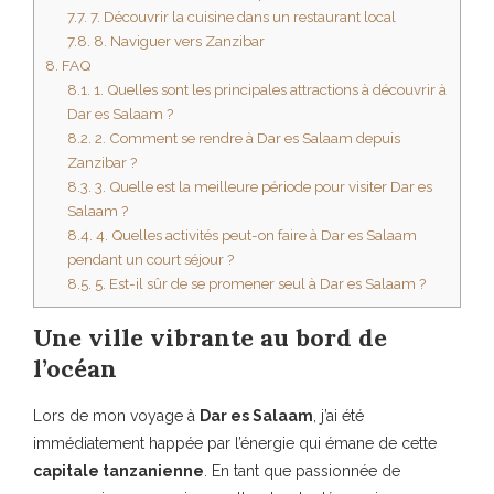
7.7.
7. Découvrir la cuisine dans un restaurant local
7.8.
8. Naviguer vers Zanzibar
8.
FAQ
8.1.
1. Quelles sont les principales attractions à découvrir à
Dar es Salaam ?
8.2.
2. Comment se rendre à Dar es Salaam depuis
Zanzibar ?
8.3.
3. Quelle est la meilleure période pour visiter Dar es
Salaam ?
8.4.
4. Quelles activités peut-on faire à Dar es Salaam
pendant un court séjour ?
8.5.
5. Est-il sûr de se promener seul à Dar es Salaam ?
Une ville vibrante au bord de
l’océan
Lors de mon voyage à
Dar es Salaam
, j’ai été
immédiatement happée par l’énergie qui émane de cette
capitale tanzanienne
. En tant que passionnée de