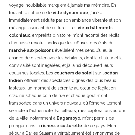
voyage inoubliable marquera à jamais ma mémoire. En
foulant le sol de cette
ville dynamique
, j’ai été
immédiatement séduite par son ambiance vibrante et son
mélange fascinant de cultures. Les
vieux bâtiments
coloniaux
, empreints d’histoire, m’ont raconté des récits
d’un passé révolu, tandis que les effluves des étals du
marché aux poissons
éveillaient mes sens. J’ai eu la
chance de discuter avec les habitants, dont la chaleur et la
convivialité sont inégalées, et j’ai ainsi découvert leurs
coutumes locales. Les
couchers de soleil
sur l’
océan
Indien
offraient des spectacles dignes des plus beaux
tableaux, un moment de sérénité au cœur de l’agitation
citadine. Chaque coin de rue et chaque goût m’ont
transportée dans un univers nouveau, où l’émerveillement
se mêle à l’authenticité. Par ailleurs, mes explorations autour
de la ville, notamment à
Bagamoyo
, m’ont permis de
plonger dans la
richesse culturelle
de ce pays. Mon
séjour à Dar es Salaam a véritablement été synonyme de