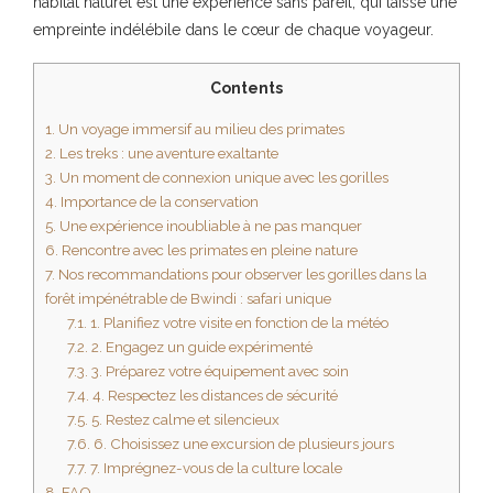
habitat naturel est une expérience sans pareil, qui laisse une
empreinte indélébile dans le cœur de chaque voyageur.
Contents
1.
Un voyage immersif au milieu des primates
2.
Les treks : une aventure exaltante
3.
Un moment de connexion unique avec les gorilles
4.
Importance de la conservation
5.
Une expérience inoubliable à ne pas manquer
6.
Rencontre avec les primates en pleine nature
7.
Nos recommandations pour observer les gorilles dans la
forêt impénétrable de Bwindi : safari unique
7.1.
1. Planifiez votre visite en fonction de la météo
7.2.
2. Engagez un guide expérimenté
7.3.
3. Préparez votre équipement avec soin
7.4.
4. Respectez les distances de sécurité
7.5.
5. Restez calme et silencieux
7.6.
6. Choisissez une excursion de plusieurs jours
7.7.
7. Imprégnez-vous de la culture locale
8.
FAQ