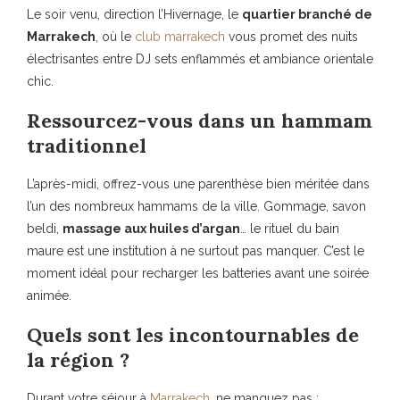
Le soir venu, direction l’Hivernage, le
quartier branché de
Marrakech
, où le
club marrakech
vous promet des nuits
électrisantes entre DJ sets enflammés et ambiance orientale
chic.
Ressourcez-vous dans un hammam
traditionnel
L’après-midi, offrez-vous une parenthèse bien méritée dans
l’un des nombreux hammams de la ville. Gommage, savon
beldi,
massage aux huiles d’argan
… le rituel du bain
maure est une institution à ne surtout pas manquer. C’est le
moment idéal pour recharger les batteries avant une soirée
animée.
Quels sont les incontournables de
la région ?
Durant votre séjour à
Marrakech
, ne manquez pas :