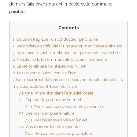
derniers faits divers qui ont impacté cette commune
paisible.
Contents
1.
Collision tragique : un conducteur perd la vie
2.
Vacanciers en difficultés : une aventure en canoë épineuse
3.
Agression sexuelle impliquant des personnalités célèbres
4.
Réactions de la communauté face aux faits divers
5.
La vie continue à Saint-Léon-sur-l’Isle
6.
Faits divers à Saint Léon sur l’Isle
7.
Nos recommandations pour découvrir les actualités et faits
marquants de Saint-Léon-sur-l’Isle
7.1.
Une immersion dans l’actualité locale
7.2.
Explorer le patrimoine culturel
7.2.1.
Participer aux événements saisonniers
7.3.
Des loisirs en pleine nature
7.3.1.
Des balades en vélo et à pied
7.4.
Gastronomie locale à savourer
7.4.1.
Rencontres avec les producteurs