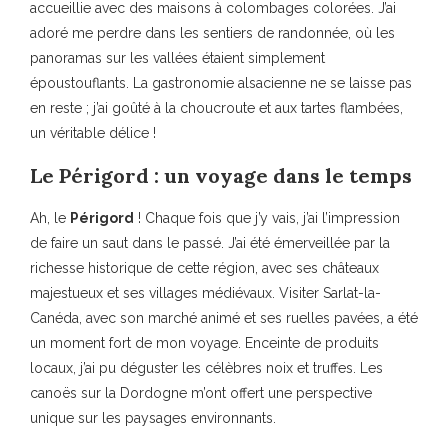
accueillie avec des maisons à colombages colorées. J’ai
adoré me perdre dans les sentiers de randonnée, où les
panoramas sur les vallées étaient simplement
époustouflants. La gastronomie alsacienne ne se laisse pas
en reste ; j’ai goûté à la choucroute et aux tartes flambées,
un véritable délice !
Le Périgord : un voyage dans le temps
Ah, le
Périgord
! Chaque fois que j’y vais, j’ai l’impression
de faire un saut dans le passé. J’ai été émerveillée par la
richesse historique de cette région, avec ses châteaux
majestueux et ses villages médiévaux. Visiter Sarlat-la-
Canéda, avec son marché animé et ses ruelles pavées, a été
un moment fort de mon voyage. Enceinte de produits
locaux, j’ai pu déguster les célèbres noix et truffes. Les
canoës sur la Dordogne m’ont offert une perspective
unique sur les paysages environnants.