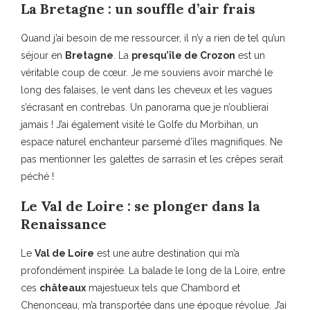
La Bretagne : un souffle d’air frais
Quand j’ai besoin de me ressourcer, il n’y a rien de tel qu’un
séjour en
Bretagne
. La
presqu’île de Crozon
est un
véritable coup de cœur. Je me souviens avoir marché le
long des falaises, le vent dans les cheveux et les vagues
s’écrasant en contrebas. Un panorama que je n’oublierai
jamais ! J’ai également visité le Golfe du Morbihan, un
espace naturel enchanteur parsemé d’îles magnifiques. Ne
pas mentionner les galettes de sarrasin et les crêpes serait
péché !
Le Val de Loire : se plonger dans la
Renaissance
Le
Val de Loire
est une autre destination qui m’a
profondément inspirée. La balade le long de la Loire, entre
ces
châteaux
majestueux tels que Chambord et
Chenonceau, m’a transportée dans une époque révolue. J’ai