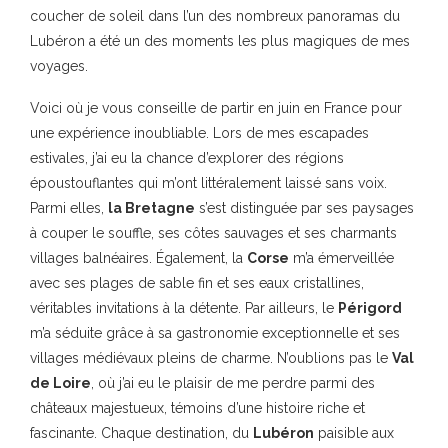
coucher de soleil dans l’un des nombreux panoramas du
Lubéron a été un des moments les plus magiques de mes
voyages.
Voici où je vous conseille de partir en juin en France pour
une expérience inoubliable. Lors de mes escapades
estivales, j’ai eu la chance d’explorer des régions
époustouflantes qui m’ont littéralement laissé sans voix.
Parmi elles,
la Bretagne
s’est distinguée par ses paysages
à couper le souffle, ses côtes sauvages et ses charmants
villages balnéaires. Également, la
Corse
m’a émerveillée
avec ses plages de sable fin et ses eaux cristallines,
véritables invitations à la détente. Par ailleurs, le
Périgord
m’a séduite grâce à sa gastronomie exceptionnelle et ses
villages médiévaux pleins de charme. N’oublions pas le
Val
de Loire
, où j’ai eu le plaisir de me perdre parmi des
châteaux majestueux, témoins d’une histoire riche et
fascinante. Chaque destination, du
Lubéron
paisible aux