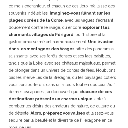
ce mois enchanteur, et chacun de ces lieux m’a laissé des
souvenirs indélébiles.
Imaginez-vous flânant sur les
plages dorées de la Corse
, avec les vagues s’écrasant
doucement contre le rivage, ou encore
explorant les
charmants villages du Périgord
, où l’histoire et la
gastronomie se mêlent harmonieusement.
Une évasion
dans les montagnes des Vosges
offre des panoramas
saisissants, avec ses forêts denses et ses lacs paisibles,
tandis que la Loire, avec ses châteaux majestueux, permet
de plonger dans un univers de contes de fées. N’oublions
pas les merveilles de la Bretagne, où les paysages côtiers
vous transporteront dans un ailleurs tout en douceur. Au fil
de mes escapades, j’ai découvert que
chacune de ces
destinations présente un charme unique
, apte à
combler les désirs des amateurs de nature, de culture ou
de détente.
Alors, préparez vos valises
et laissez-vous
séduire par la beauté et la diversité de l’Hexagone en ce
mois de juin.