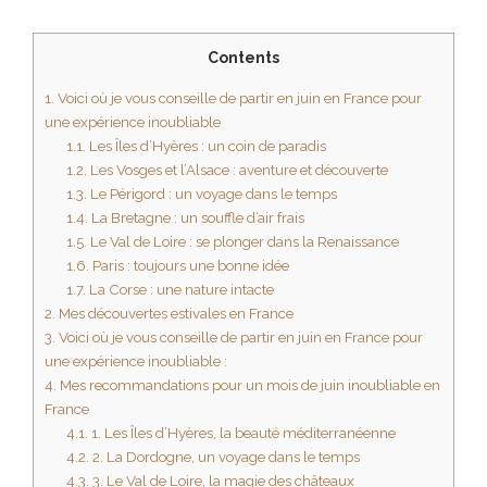
Contents
1.
Voici où je vous conseille de partir en juin en France pour
une expérience inoubliable
1.1.
Les Îles d’Hyères : un coin de paradis
1.2.
Les Vosges et l’Alsace : aventure et découverte
1.3.
Le Périgord : un voyage dans le temps
1.4.
La Bretagne : un souffle d’air frais
1.5.
Le Val de Loire : se plonger dans la Renaissance
1.6.
Paris : toujours une bonne idée
1.7.
La Corse : une nature intacte
2.
Mes découvertes estivales en France
3.
Voici où je vous conseille de partir en juin en France pour
une expérience inoubliable :
4.
Mes recommandations pour un mois de juin inoubliable en
France
4.1.
1. Les Îles d’Hyères, la beauté méditerranéenne
4.2.
2. La Dordogne, un voyage dans le temps
4.3.
3. Le Val de Loire, la magie des châteaux