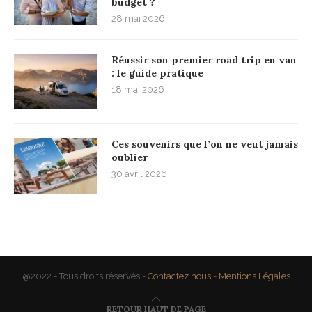
budget ?
28 mai 2026
Réussir son premier road trip en van
: le guide pratique
18 mai 2026
Ces souvenirs que l’on ne veut jamais
oublier
30 avril 2026
@2022 - Tous droits réservés -
Contactez nous
-
Mentions Légales
RETOUR HAUT DE PAGE