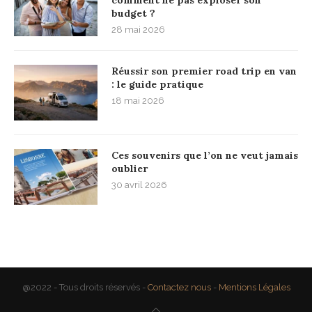
comment ne pas exploser son
budget ?
28 mai 2026
Réussir son premier road trip en van
: le guide pratique
18 mai 2026
Ces souvenirs que l’on ne veut jamais
oublier
30 avril 2026
@2022 - Tous droits réservés -
Contactez nous
-
Mentions Légales