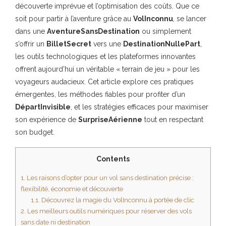
découverte imprévue et l’optimisation des coûts. Que ce
soit pour partir à l’aventure grâce au
VolInconnu
, se lancer
dans une
AventureSansDestination
ou simplement
s’offrir un
BilletSecret
vers une
DestinationNullePart
,
les outils technologiques et les plateformes innovantes
offrent aujourd’hui un véritable « terrain de jeu » pour les
voyageurs audacieux. Cet article explore ces pratiques
émergentes, les méthodes fiables pour profiter d’un
DépartInvisible
, et les stratégies efficaces pour maximiser
son expérience de
SurpriseAérienne
tout en respectant
son budget.
Contents
1.
Les raisons d’opter pour un vol sans destination précise :
flexibilité, économie et découverte
1.1.
Découvrez la magie du VolInconnu à portée de clic
2.
Les meilleurs outils numériques pour réserver des vols
sans date ni destination