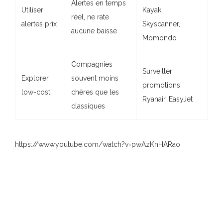
Alertes en temps
Utiliser
Kayak,
réel, ne rate
alertes prix
Skyscanner,
aucune baisse
Momondo
Compagnies
Surveiller
Explorer
souvent moins
promotions
low-cost
chères que les
Ryanair, EasyJet
classiques
https://www.youtube.com/watch?v=pwAzKnHARao