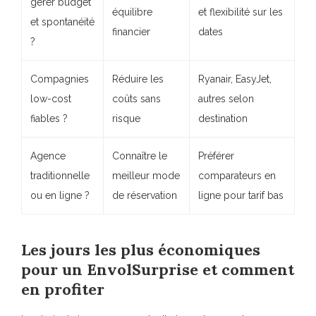
gérer budget
équilibre
et flexibilité sur les
et spontanéité
financier
dates
?
Compagnies
Réduire les
Ryanair, EasyJet,
low-cost
coûts sans
autres selon
fiables ?
risque
destination
Agence
Connaître le
Préférer
traditionnelle
meilleur mode
comparateurs en
ou en ligne ?
de réservation
ligne pour tarif bas
Les jours les plus économiques
pour un
EnvolSurprise
et comment
en profiter