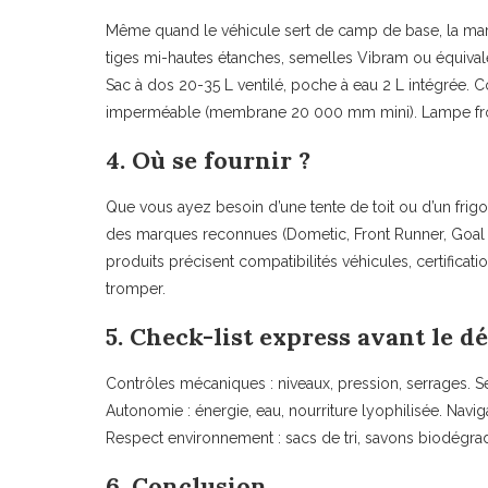
Même quand le véhicule sert de camp de base, la ma
tiges mi-hautes étanches, semelles Vibram ou équivale
Sac à dos 20-35 L ventilé, poche à eau 2 L intégrée. Cou
imperméable (membrane 20 000 mm mini). Lampe fronta
4. Où se fournir ?
Que vous ayez besoin d’une tente de toit ou d’un frigo 
des marques reconnues (Dometic, Front Runner, Goal Z
produits précisent compatibilités véhicules, certificati
tromper.
5. Check-list express avant le d
Contrôles mécaniques : niveaux, pression, serrages. Sé
Autonomie : énergie, eau, nourriture lyophilisée. Navi
Respect environnement : sacs de tri, savons biodégrad
6. Conclusion