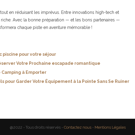
 tout en réduisant les imprévus. Entre innovations high-tech et
si riche. Avec la bonne préparation — et les bons partenaires —
nsformera chaque piste en aventure mémorable !
 piscine pour votre séjour
Réserver Votre Prochaine escapade romantique
de Camping à Emporter
ils pour Garder Votre Équipement à la Pointe Sans Se Ruiner
@2022 - Tous droits réservés -
Contactez nous
-
Mentions Légales