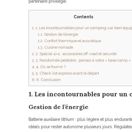
partenaire privilégié.
Contents
1.
1. Les incontournables pour un camping-car bien équi
1.1.
Gestion de l’énergie
1.2.
Confort thermique et acoustique
1.3.
Cuisine nomade
2.
2. Spécial 4×4 : accessoires off-road et sécurité
3.
3. Randonnée pédestre : pensez à votre « base camp »
4.
4. Où se fournir ?
5.
5. Check-list express avant le départ
6.
6. Conclusion
1. Les incontournables pour un
Gestion de l’énergie
Batterie auxiliaire lithium : plus légère et plus endura
idéals pour rester autonome plusieurs jours. Régulate