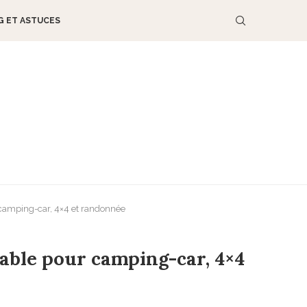
G ET ASTUCES
 camping-car, 4×4 et randonnée
able pour camping-car, 4×4