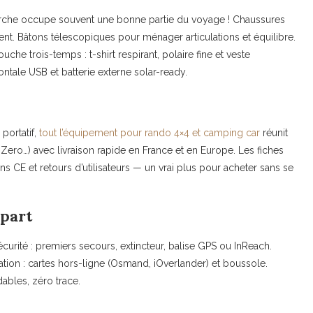
rche occupe souvent une bonne partie du voyage ! Chaussures
nt. Bâtons télescopiques pour ménager articulations et équilibre.
che trois-temps : t-shirt respirant, polaire fine et veste
le USB et batterie externe solar-ready.
portatif,
tout l’équipement pour rando 4×4 et camping car
réunit
ero…) avec livraison rapide en France et en Europe. Les fiches
ons CE et retours d’utilisateurs — un vrai plus pour acheter sans se
épart
curité : premiers secours, extincteur, balise GPS ou InReach.
gation : cartes hors-ligne (Osmand, iOverlander) et boussole.
ables, zéro trace.