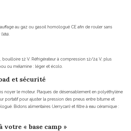
hauffage au gaz ou gasoil homologué CE afin de rouler sans
l’été.
 bouilloire 12 V. Réfrigérateur à compression 12/24 V, plus
mbou ou mélamine : léger et écolo.
road et sécurité
 sans noyer le moteur. Plaques de désensablement en polyéthylène
ur portatif pour ajuster la pression des pneus entre bitume et
ogué. Bidons alimentaires (Jerrycan) et filtre à eau céramique :
à votre « base camp »