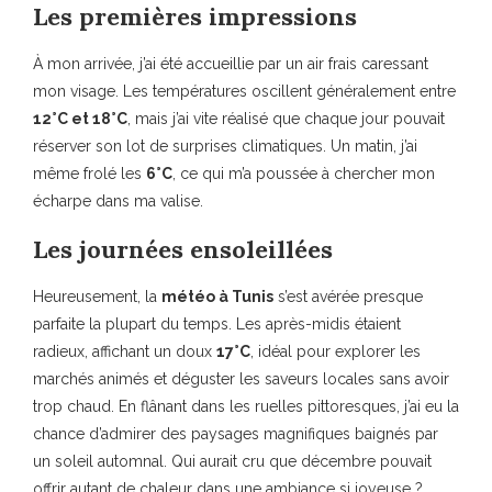
Les premières impressions
À mon arrivée, j’ai été accueillie par un air frais caressant
mon visage. Les températures oscillent généralement entre
12°C et 18°C
, mais j’ai vite réalisé que chaque jour pouvait
réserver son lot de surprises climatiques. Un matin, j’ai
même frolé les
6°C
, ce qui m’a poussée à chercher mon
écharpe dans ma valise.
Les journées ensoleillées
Heureusement, la
météo à Tunis
s’est avérée presque
parfaite la plupart du temps. Les après-midis étaient
radieux, affichant un doux
17°C
, idéal pour explorer les
marchés animés et déguster les saveurs locales sans avoir
trop chaud. En flânant dans les ruelles pittoresques, j’ai eu la
chance d’admirer des paysages magnifiques baignés par
un soleil automnal. Qui aurait cru que décembre pouvait
offrir autant de chaleur dans une ambiance si joyeuse ?