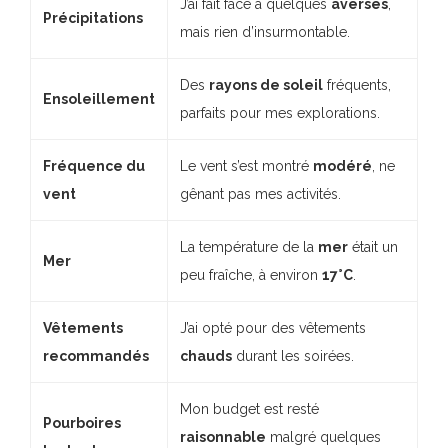
J’ai fait face à quelques
averses
,
Précipitations
mais rien d’insurmontable.
Des
rayons de soleil
fréquents,
Ensoleillement
parfaits pour mes explorations.
Fréquence du
Le vent s’est montré
modéré
, ne
vent
gênant pas mes activités.
La température de la
mer
était un
Mer
peu fraîche, à environ
17°C
.
Vêtements
J’ai opté pour des vêtements
recommandés
chauds
durant les soirées.
Mon budget est resté
Pourboires
raisonnable
malgré quelques