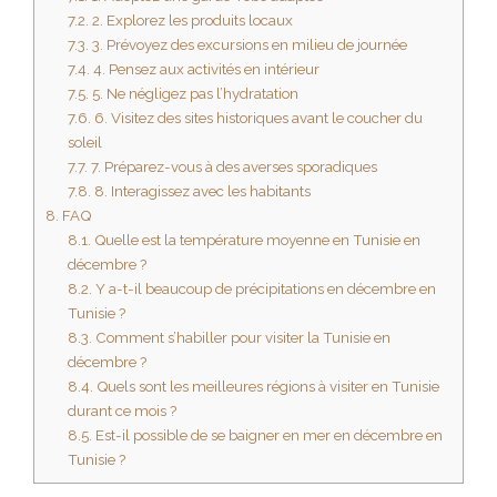
7.2.
2. Explorez les produits locaux
7.3.
3. Prévoyez des excursions en milieu de journée
7.4.
4. Pensez aux activités en intérieur
7.5.
5. Ne négligez pas l’hydratation
7.6.
6. Visitez des sites historiques avant le coucher du
soleil
7.7.
7. Préparez-vous à des averses sporadiques
7.8.
8. Interagissez avec les habitants
8.
FAQ
8.1.
Quelle est la température moyenne en Tunisie en
décembre ?
8.2.
Y a-t-il beaucoup de précipitations en décembre en
Tunisie ?
8.3.
Comment s’habiller pour visiter la Tunisie en
décembre ?
8.4.
Quels sont les meilleures régions à visiter en Tunisie
durant ce mois ?
8.5.
Est-il possible de se baigner en mer en décembre en
Tunisie ?