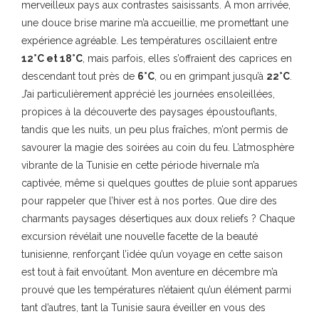
merveilleux pays aux contrastes saisissants. À mon arrivée,
une douce brise marine m’a accueillie, me promettant une
expérience agréable. Les températures oscillaient entre
12°C et 18°C
, mais parfois, elles s’offraient des caprices en
descendant tout près de
6°C
, ou en grimpant jusqu’à
22°C
.
J’ai particulièrement apprécié les journées ensoleillées,
propices à la découverte des paysages époustouflants,
tandis que les nuits, un peu plus fraîches, m’ont permis de
savourer la magie des soirées au coin du feu. L’atmosphère
vibrante de la Tunisie en cette période hivernale m’a
captivée, même si quelques gouttes de pluie sont apparues
pour rappeler que l’hiver est à nos portes. Que dire des
charmants paysages désertiques aux doux reliefs ? Chaque
excursion révélait une nouvelle facette de la beauté
tunisienne, renforçant l’idée qu’un voyage en cette saison
est tout à fait envoûtant. Mon aventure en décembre m’a
prouvé que les températures n’étaient qu’un élément parmi
tant d’autres, tant la Tunisie saura éveiller en vous des