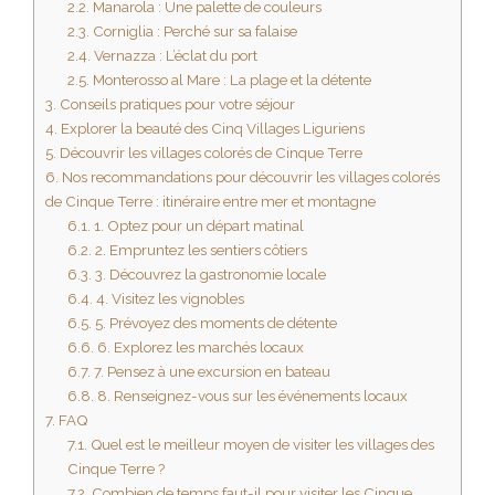
2.2.
Manarola : Une palette de couleurs
2.3.
Corniglia : Perché sur sa falaise
2.4.
Vernazza : L’éclat du port
2.5.
Monterosso al Mare : La plage et la détente
3.
Conseils pratiques pour votre séjour
4.
Explorer la beauté des Cinq Villages Liguriens
5.
Découvrir les villages colorés de Cinque Terre
6.
Nos recommandations pour découvrir les villages colorés
de Cinque Terre : itinéraire entre mer et montagne
6.1.
1. Optez pour un départ matinal
6.2.
2. Empruntez les sentiers côtiers
6.3.
3. Découvrez la gastronomie locale
6.4.
4. Visitez les vignobles
6.5.
5. Prévoyez des moments de détente
6.6.
6. Explorez les marchés locaux
6.7.
7. Pensez à une excursion en bateau
6.8.
8. Renseignez-vous sur les événements locaux
7.
FAQ
7.1.
Quel est le meilleur moyen de visiter les villages des
Cinque Terre ?
7.2.
Combien de temps faut-il pour visiter les Cinque